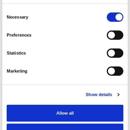
Consent
Necessary
Selection
POLIGLASS MONO PRIMER
Primer di supporto per pavimenti drenanti
Preferences
Statistics
Marketing
Show details
Allow all