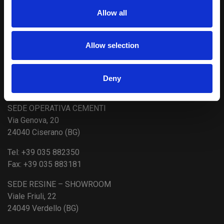
Allow all
Allow selection
Deny
SEDE LEGALE
SEDE OPERATIVA CEMENTI
Via Genova, 20
24040 Ciserano (BG)
Tel:
+39 035 882350
Fax:
+39 035 883181
SEDE RESINE – SHOWROOM
Viale Friuli, 22
24049 Verdello (BG)