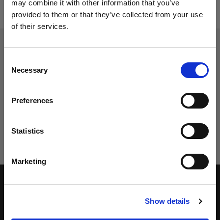
may combine it with other information that you’ve
provided to them or that they’ve collected from your use
of their services.
Per visualizzare i nostri partner lascia qui i tuoi dati.
Vuoi diventare un nostro rivenditore?
Consent
Necessary
Selection
Lavorare con i migliori del settore è già metà del successo
del vostro business, che sarà anche piacevole e redditizio.
Preferences
Statistics
CONTATTI
Marketing
Accetta informativa della
Privacy Policy
*
Show details