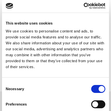
VANTAGGI
Ottima resistenza al fuoco (non-infiammabile
classe).
This website uses cookies
Elevata durezza, resistenza all’abrasione.
Forte adesione al calcestruzzo, acciaio, vetro,
We use cookies to personalise content and ads, to
legno, PVC.
provide social media features and to analyse our traffic.
Resistenza alle macchie, permeabilità al vapore.
We also share information about your use of our site with
our social media, advertising and analytics partners who
Buona resistenza chimica ad acqua, acidi e alcali.
may combine it with other information that you’ve
Buona lavorabilità, rapido indurimento, ridotti tempi
provided to them or that they’ve collected from your use
di lavoro.
of their services.
Qualità antisdrucciolo e assorbimento del rumore al
traffico.
Verniciabilità dopo sole 4 ore a 20°C.
Consent
Necessary
Selection
DOWNLOAD
Preferences
SCHEDA TECNICA