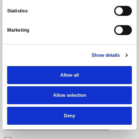
Statistics
TECHNICAL DATA SHEET
Marketing
TECHNISCHES DATENBLATT
Show details
COMPILA IL FORM CON I TUOI DATI PER
SCARICARE LA DICHIARAZIONE DI PRESTAZIONE
(D.O.P.)
Allow all
Allow selection
Deny