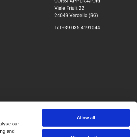
CORSI APPLICATORI
Viale Friuli, 22
24049 Verdello (BG)
Tel:
+39 035 4191044
Allow all
alyse our
ing and