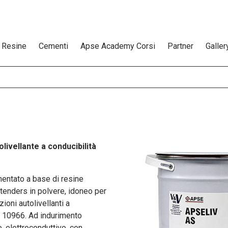
Resine
Cementi
Apse Academy Corsi
Partner
Galler
ivellante a conducibilità
ntato a base di resine
xtenders in polvere, idoneo per
zioni autolivellanti a
N 10966. Ad indurimento
, elettroconduttivo, con