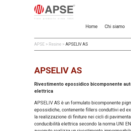
Home
Chi siamo
APSE
>
Resine
>
APSELIV AS
APSELIV AS
Rivestimento epossidico bicomponente autol
elettrica
APSELIV AS è un formulato bicomponente pigme
epossidiche, contenente fillers conduttivi ed e
la realizzazione di finiture nei cicli di pavimenta
conducibilità elettrica secondo la norma UNI E
avvenuto realizza un rivestimento impermeabile