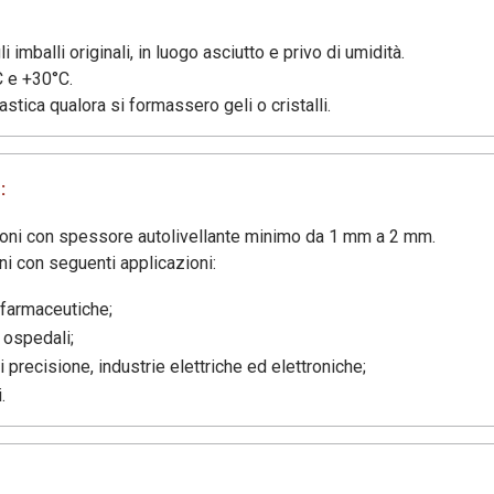
imballi originali, in luogo asciutto e privo di umidità.
 e +30°C.
astica qualora si formassero geli o cristalli.
:
ioni con spessore autolivellante minimo da 1 mm a 2 mm.
i con seguenti applicazioni:
 farmaceutiche;
e ospedali;
precisione, industrie elettriche ed elettroniche;
.