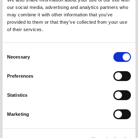
SILICATO LI 501 è indicato per il trattamento
our social media, advertising and analytics partners who
superficiale delle pavimentazioni industriali a base
may combine it with other information that you’ve
cementizia nuove o esistenti per migliorare la
provided to them or that they’ve collected from your use
resistenza all’usura dello strato superficiale;
of their services.
Riduce o elimina la reazione di alcali silicati, azione
controllata dall’alta concentrazione di litio;
Facile da posare; non diventa bianco e non è
Consent
richiesto il risciacquo dopo l’applicazione;
Necessary
Selection
Resistente ai raggi UV e stabile nel tempo
SILICATO LI 501 è più facile da applicare rispetto
Preferences
ad un convenzionale silicato di sodio o di potassio;
Non ingiallisce se esposto ai raggi UV;
Statistics
Con l’utilizzo, il pavimento si autolucida in modo
permanente;
Unico indurente chimico che contribuisce ad
Marketing
attenuare e impedire la ASR (reazione alcali silice);
È conforme alle norme in materia COV e può
contribuire all’ottenimento di punti LEED, come