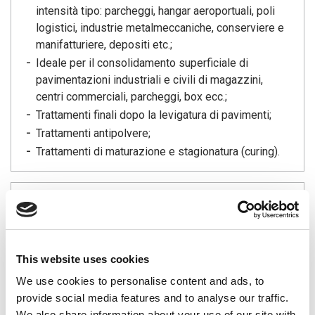
intensità tipo: parcheggi, hangar aeroportuali, poli
logistici, industrie metalmeccaniche, conserviere e
manifatturiere, depositi etc.;
Ideale per il consolidamento superficiale di
pavimentazioni industriali e civili di magazzini,
centri commerciali, parcheggi, box ecc.;
Trattamenti finali dopo la levigatura di pavimenti;
Trattamenti antipolvere;
Trattamenti di maturazione e stagionatura (curing).
VANTAGGI
Il cemento trattato con SILICATO 501, se lucidato
non mostra alcuna tendenza all’ingiallimento, è
This website uses cookies
resistente ai lavaggi, resistente all’abrasione ed al
We use cookies to personalise content and ads, to
traffico veicolare;
provide social media features and to analyse our traffic.
SILICATO LI 501 è inodore e non è infiammabile;
We also share information about your use of our site with