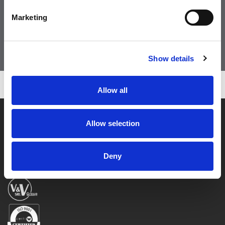
Visita il nostro shop online
Marketing
VAI ALLO SHOP
Show details
Allow all
Allow selection
Deny