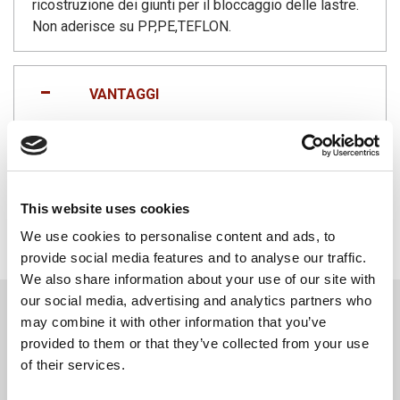
ricostruzione dei giunti per il bloccaggio delle lastre.
Non aderisce su PP,PE,TEFLON.
VANTAGGI
La schiuma poliuretanica una volta indurita è
inattaccabile da microorganismi e muffe e presenta
un’ottima resistenza agli agenti chimici.
Si può forare, tagliare, stuccare e verniciare. È
This website uses cookies
impermeabile e resiste al calore, al freddo e
We use cookies to personalise content and ads, to
all’invecchiamento.
provide social media features and to analyse our traffic.
We also share information about your use of our site with
our social media, advertising and analytics partners who
DOWNLOAD
may combine it with other information that you’ve
SCHEDA TECNICA
provided to them or that they’ve collected from your use
of their services.