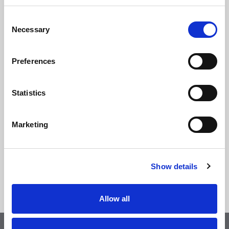
COMPILA IL FORM CON I TUOI DATI PER
Consent
SCARICARE LA DICHIARAZIONE DI PRESTAZIONE
Necessary
Selection
(D.O.P.)
Preferences
Statistics
Marketing
Accetta informativa della
Privacy Policy
*
Show details
Allow all