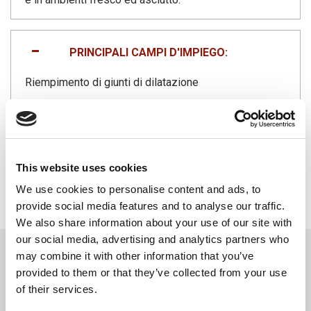
PRINCIPALI CAMPI D'IMPIEGO:
Riempimento di giunti di dilatazione
VANTAGGI
• Elevate proprietà termiche (PE)
This website uses cookies
• Buona resistenza all’umidità
We use cookies to personalise content and ads, to
• Ottima adattabilità al giunto
provide social media features and to analyse our traffic.
We also share information about your use of our site with
our social media, advertising and analytics partners who
DOWNLOAD
may combine it with other information that you’ve
provided to them or that they’ve collected from your use
SCHEDA TECNICA
of their services.