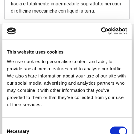
liscia e totalmente impermeabile soprattutto nei casi
di officine meccaniche con liquidi a terra.
DOWNLOAD
SCHEDA TECNICA
This website uses cookies
We use cookies to personalise content and ads, to
TECHNICAL DATA SHEET
provide social media features and to analyse our traffic.
We also share information about your use of our site with
TECHNISCHES DATENBLATT
our social media, advertising and analytics partners who
may combine it with other information that you’ve
provided to them or that they’ve collected from your use
COMPILA IL FORM CON I TUOI DATI PER
of their services.
SCARICARE LA DICHIARAZIONE DI PRESTAZIONE
(D.O.P.)
Consent
Necessary
Selection