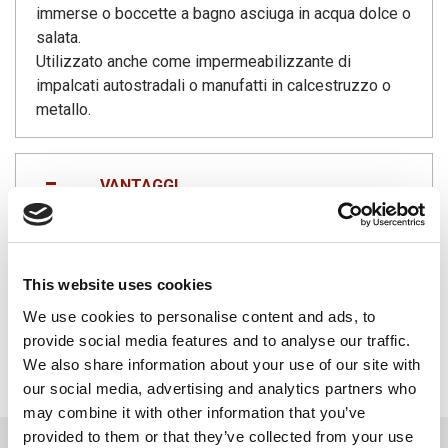
immerse o boccette a bagno asciuga in acqua dolce o
salata.
Utilizzato anche come impermeabilizzante di
impalcati autostradali o manufatti in calcestruzzo o
metallo.
VANTAGGI
APSETAR grazie al suo alto contenuto di legante
possiede un’ottima resistenza chimica e quindi viene
utilizzato come impermeabilizzante protettivo
This website uses cookies
possiede anche ottime caratteristiche di elasticità e
We use cookies to personalise content and ads, to
flessibilità.
provide social media features and to analyse our traffic.
Risulta un prodotto altamente competitivo nel
We also share information about your use of our site with
rapporto qualità prezzo
our social media, advertising and analytics partners who
may combine it with other information that you’ve
provided to them or that they’ve collected from your use
DOWNLOAD