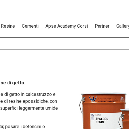
Resine
Cementi
Apse Academy Corsi
Partner
Galler
se di getto.
 di getto in calcestruzzo e
se di resine epossidiche, con
u superfici leggermente umide
tà; posare i betoncini o