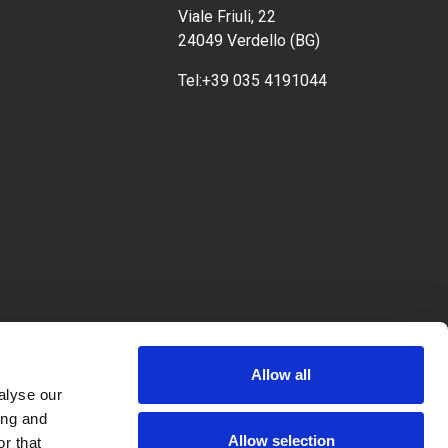
Viale Friuli, 22
24049 Verdello (BG)
Tel:
+39 035 4191044
Allow all
alyse our
ing and
Allow selection
r that