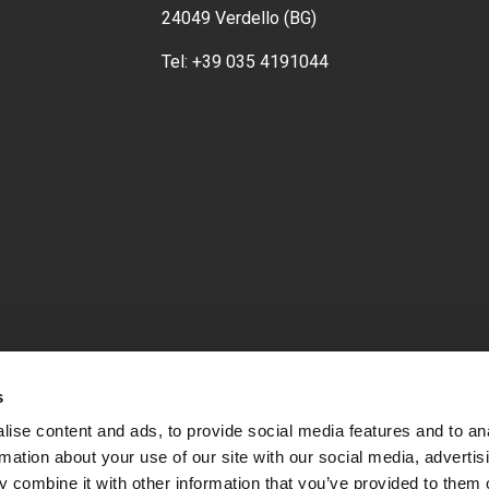
24049 Verdello (BG)
Tel:
+39 035 4191044
s
ise content and ads, to provide social media features and to an
rmation about your use of our site with our social media, advertis
 combine it with other information that you’ve provided to them o