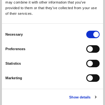
may combine it with other information that you’ve
SCHEDA TECNICA
provided to them or that they’ve collected from your use
of their services.
TECHNICAL DTA SHEET
Consent
TECHNISCHES DATENBLATT
Necessary
Selection
Preferences
COMPILA IL FORM CON I TUOI DATI PER
SCARICARE LA DICHIARAZIONE DI PRESTAZIONE
(D.O.P.)
Statistics
Marketing
Show details