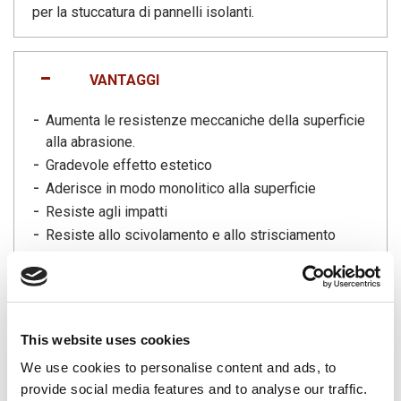
per la stuccatura di pannelli isolanti.
VANTAGGI
Aumenta le resistenze meccaniche della superficie
alla abrasione.
Gradevole effetto estetico
Aderisce in modo monolitico alla superficie
Resiste agli impatti
Resiste allo scivolamento e allo strisciamento
Può essere rivestito, con METALCRIL, VERNILUX e
non genera ossidazione.
La finitura può essere realizzata liscia o
antiscivolo.
This website uses cookies
Il prodotto risponde alle normative relativamente
We use cookies to personalise content and ads, to
alle classi di resistenza al fuoco.
provide social media features and to analyse our traffic.
Se trattato con METALCRIL, conferisce ottime