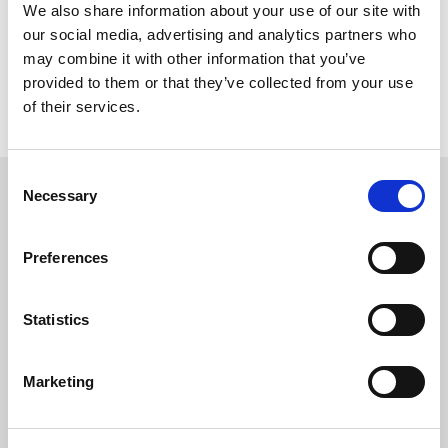
We also share information about your use of our site with
resistenze agli agenti atmosferici, gelo e disgelo,
our social media, advertising and analytics partners who
all’attacco dei sali decongelanti e lo rende
may combine it with other information that you’ve
idrorepellente.
provided to them or that they’ve collected from your use
Risponde ai requisiti definiti nella normativa UNI EN
of their services.
13813
Consent
DOWNLOAD
Necessary
Selection
ANCOR 10B
Preferences
COMPILA IL FORM CON I TUOI DATI PER
Statistics
SCARICARE LA DICHIARAZIONE DI PRESTAZIONE
(D.O.P.)
Marketing